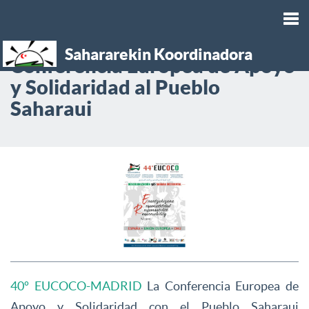
Sahararekin Koordinadora
Tog
Conferencia Europea de Apoyo
y Solidaridad al Pueblo
nav
Saharaui
40º EUCOCO-MADRID
La Conferencia Europea de
Apoyo y Solidaridad con el Pueblo Saharaui