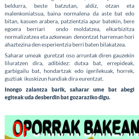
beldurra, beste batzutan, aldiz, otzan eta
malenkoniatsua, baina normalena da aste bat edo
bitan, kasuen arabera, patzientzia apur batekin, bere
egoera berriari ondo moldatzea, elkarbizitza
normalizatzea eta azkenean denontzat harreman hori
ahaztezina den esperientzia berri baten bilakatzea.
Saharar umeak guretzat oso arruntak diren gauzekin
liluratzen dira, adibidez: dutxa bat, errepideak,
garbigailu bat, hondartzak edo igerilekuak, horrek,
guztiak ikuskizun handiak dira eurentzat.
Inongo zalantza barik, saharar ume bat abegi
egiteak uda desberdin bat gozaraziko digu.