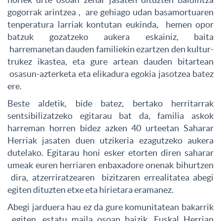
gogorrak arintzea , are gehiago udan basamortuaren
tenperatura larriak kontutan eukinda, hemen opor
batzuk gozatzeko aukera eskainiz, baita
harremanetan dauden familiekin ezartzen den kultur-
trukez ikastea, eta gure artean dauden bitartean
osasun-azterketa eta elikadura egokia jasotzea batez
ere.
Beste aldetik, bide batez, bertako herritarrak
sentsibilizatzeko egitarau bat da, familia askok
harreman horren bidez azken 40 urteetan Saharar
Herriak jasaten duen utzikeria ezagutzeko aukera
dutelako. Egitarau honi esker etorten diren saharar
umeak euren herriaren enbaxadore onenak bihurtzen
dira, atzerriratzearen bizitzaren errealitatea abegi
egiten dituzten etxe eta hirietara eramanez.
Abegi jarduera hau ez da gure komunitatean bakarrik
egiten, estatu maila osoan baizik. Euskal Herrian