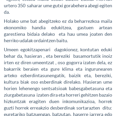
urtero 350 saharar ume gutxi gorabehera abegi egiten
da.
Holako ume bat abegitzeko ez da beharrezkoa maila
ekonomiko handia edukitzea, gastuen artean
garestiena bidaia delako eta hau umea joaten den
herriko udalak ordaintzen baitu.
Umeen egokitzapenari dagokionez, kontutan eduki
behar da, hasieran , eta bereziki basamortutik inoiz
irten ez diren umeentzat , oso gogorra izaten dela, ez
bakarrik beraien eta gure klima eta ingurunearen
arteko ezberdintasunengatik, baizik eta, bereziki,
kultura biak oso esberdinak direlako. Hasieran ume
horien lehenengo sentsatsioak babesgabetasuna eta
ziurgabetasuna izaten dira eta horreri gehitzen bazaio
hizkuntzak eragiten duen inkomunikazioa, horrek
guzti horrek erreakzio desberdinak sortarazten ditu:
euretariko batzuengan, batzutan, haserre jarrera edo