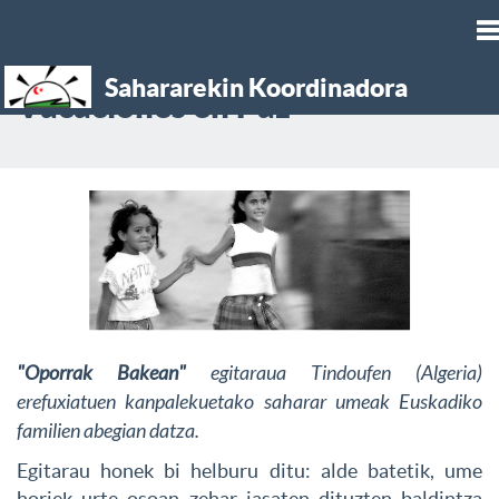
Sahararekin Koordinadora
T
Vacaciones en Paz
n
"Oporrak Bakean"
egitaraua Tindoufen (Algeria)
erefuxiatuen kanpalekuetako saharar umeak Euskadiko
familien abegian datza.
Egitarau honek bi helburu ditu: alde batetik, ume
horiek urte osoan zehar jasaten dituzten baldintza